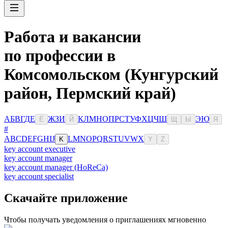
Работа и вакансии
по профессии в
Комсомольском (Кунгурский
район, Пермский край)
А
Б
В
Г
Д
Е
Ж
З
И
К
Л
М
Н
О
П
Р
С
Т
У
Ф
Х
Ц
Ч
Ш
Э
Ю
Ё
Й
Щ
Ы
Я
#
A
B
C
D
E
F
G
H
I
J
L
M
N
O
P
Q
R
S
T
U
V
W
X
K
Y
Z
key account executive
key account manager
key account manager (HoReCa)
key account specialist
Скачайте приложение
Чтобы получать уведомления о приглашениях мгновенно